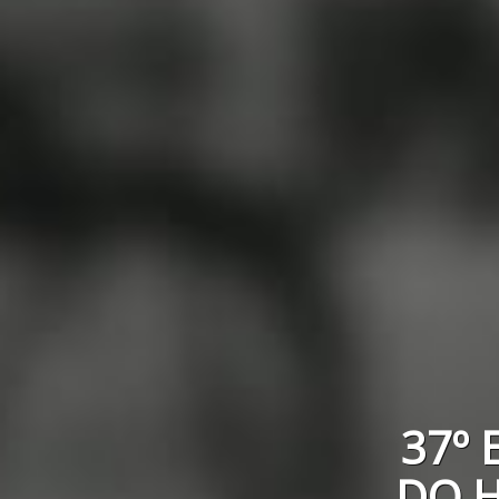
37º
DO H